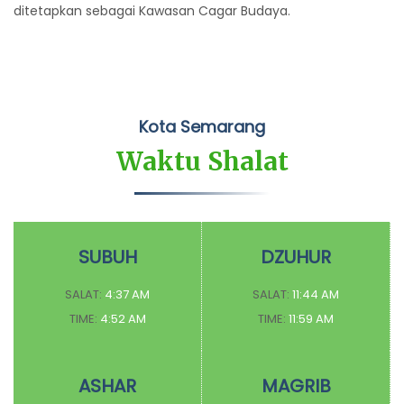
ditetapkan sebagai Kawasan Cagar Budaya.
Kota Semarang
Waktu Shalat
SUBUH
DZUHUR
SALAT:
4:37 AM
SALAT:
11:44 AM
TIME:
4:52 AM
TIME:
11:59 AM
ASHAR
MAGRIB