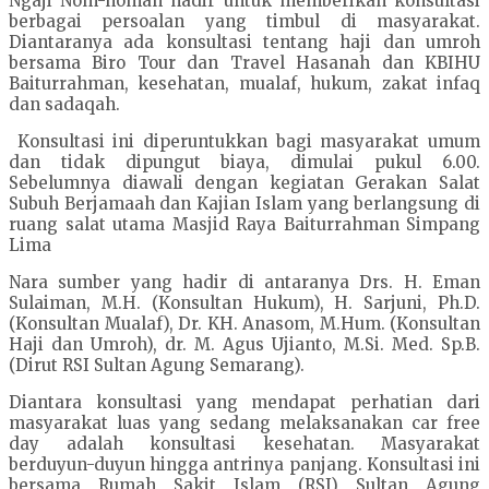
Ngaji Nom-noman hadir untuk memberikan konsultasi
berbagai persoalan yang timbul di masyarakat.
Diantaranya ada konsultasi tentang haji dan umroh
bersama Biro Tour dan Travel Hasanah dan KBIHU
Baiturrahman, kesehatan, mualaf, hukum, zakat infaq
dan sadaqah.
Konsultasi ini diperuntukkan bagi masyarakat umum
dan tidak dipungut biaya, dimulai pukul 6.00.
Sebelumnya diawali dengan kegiatan Gerakan Salat
Subuh Berjamaah dan Kajian Islam yang berlangsung di
ruang salat utama Masjid Raya Baiturrahman Simpang
Lima
Nara sumber yang hadir di antaranya Drs. H. Eman
Sulaiman, M.H. (Konsultan Hukum), H. Sarjuni, Ph.D.
(Konsultan Mualaf), Dr. KH. Anasom, M.Hum. (Konsultan
Haji dan Umroh), dr. M. Agus Ujianto, M.Si. Med. Sp.B.
(Dirut RSI Sultan Agung Semarang).
Diantara konsultasi yang mendapat perhatian dari
masyarakat luas yang sedang melaksanakan car free
day adalah konsultasi kesehatan. Masyarakat
berduyun-duyun hingga antrinya panjang. Konsultasi ini
bersama Rumah Sakit Islam (RSI) Sultan Agung