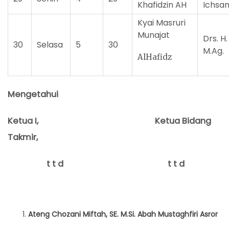
Khafidzin AH
Ichsan
Kyai Masruri
Munajat
Drs. H.
30
Selasa
5
30
M.Ag.
AlHafidz
Mengetahui
Ketua I,
Ketua
Bidang
Takmir
,
t t d t t d
Ateng Chozani Miftah, SE. M.Si.
Aba
h Mustaghfiri Asror