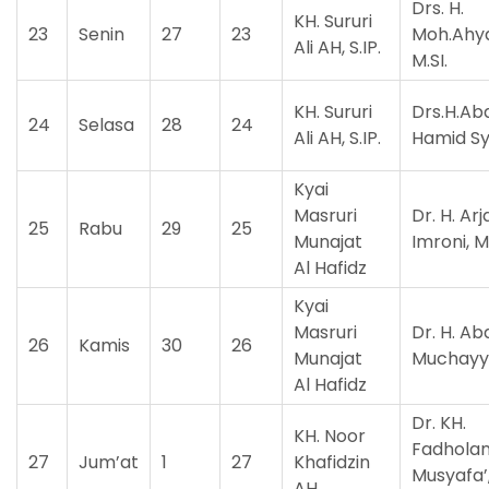
Drs. H.
KH. Sururi
23
Senin
27
23
Moh.Ahya
Ali AH, S.IP.
M.SI.
KH. Sururi
Drs.H.Ab
24
Selasa
28
24
Ali AH, S.IP.
Hamid Sy
Kyai
Masruri
Dr. H. Arj
25
Rabu
29
25
Munajat
Imroni, M
Al Hafidz
Kyai
Masruri
Dr. H. Ab
26
Kamis
30
26
Munajat
Muchayy
Al Hafidz
Dr. KH.
KH. Noor
Fadhola
27
Jum’at
1
27
Khafidzin
Musyafa’,
AH