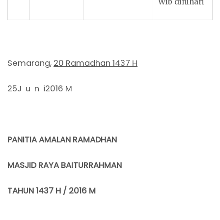
Wib dinihari
Semarang,
20
Ramadhan 1437 H
25J u n i2016 M
PANITIA AMALAN RAMADHAN
MASJID RAYA BAITURRAHMAN
TAHUN 143
7
H / 201
6
M