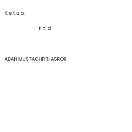
K e t u a,
t t d
ABA
H MUSTAGHFIRI ASROR