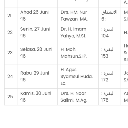
A
Ahad 26 Juni
Drs. HM. Nur
الانشقاق
M
21
‘16
Fawzan, MA.
: 6
S.
Senin, 27 Juni
Dr. H. Imam
البقرة :
22
H.
‘16
Yahya, M.SI.
104
H
Selasa, 28 Juni
H. Moh.
البقرة :
23
S
‘16
Mahsun,S.IP.
153
S.
H. Agus
Rabu, 29 Juni
البقرة :
J
24
Syamsul Huda,
‘16
172
S.
Lc.
Kamis, 30 Juni
Drs. H. Noor
البقرة :
As
25
‘16
Salimi, M.Ag.
178
M