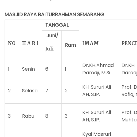
MASJID RAYA BAITURRAHMAN SEMARANG
TANGGAL
Juni/
NO
H A R I
IMAM
PENC
Ram
Juli
Dr.KH.Ahmad
Dr.KH
1
Senin
6
1
Darodji, M.Si.
Darodji
KH. Sururi Ali
Prof. 
2
Selasa
7
2
AH, S.IP.
Rofiq,
KH. Sururi Ali
Prof. D
3
Rabu
8
3
AH, S.IP.
Muhta
Kyai Masruri