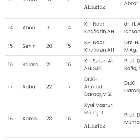
Abror
AlHafidz
KH. Noor
dr. H. 
14
Ahad
19
14
Khafidzin AH
Ichsan
KH. Noor
Drs. H.
15
Senin
20
15
Khafidzin AH
M.Ag.
KH. Sururi Ali
Prof. 
16
Selasa
21
16
AH, S.IP.
Rofiq,
Dr.KH.
Dr.KH
17
Rabu
22
17
Ahmad
Darodji
Darodji,M.Si.
Kyai Masruri
Munajat
Prof. D
18
Kamis
23
18
Muhta
AlHafidz