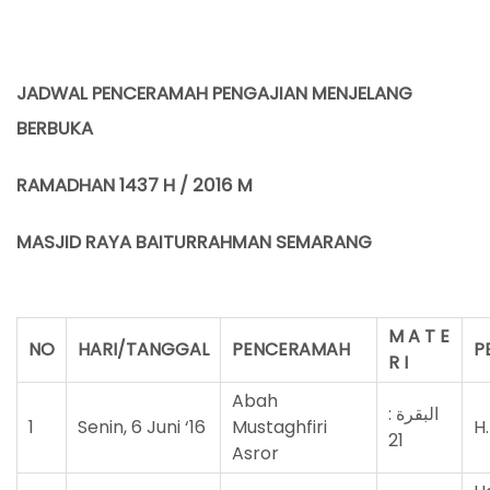
JADWAL PENCERAMAH PENGAJIAN MENJELANG
BERBUKA
RAMADHAN 143
7
H / 201
6
M
MASJID RAYA BAITURRAHMAN SEMARANG
M A T E
NO
HARI/TANGGAL
PENCERAMAH
P
R I
Abah
البقرة :
1
Senin, 6 Juni ‘16
Mustaghfiri
H.
21
Asror