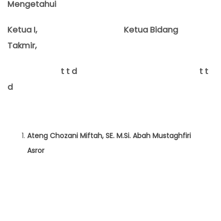
Mengetahui
Ketua I,
Ketua
Bidang
Takmir
,
t t d t t
d
Ateng Chozani Miftah, SE. M.Si.
Aba
h Mustaghfiri
Asror