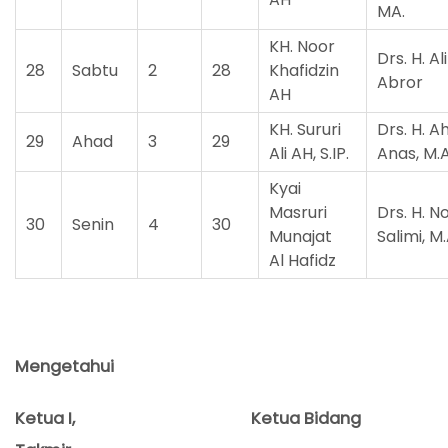
MA.
KH. Noor
Drs. H. Al
28
Sabtu
2
28
Khafidzin
Abror
AH
KH. Sururi
Drs. H. 
29
Ahad
3
29
Ali AH, S.IP.
Anas, M.
Kyai
Masruri
Drs. H. N
30
Senin
4
30
Munajat
Salimi, M
Al Hafidz
Mengetahui
Ketua I,
Ketua
Bidang