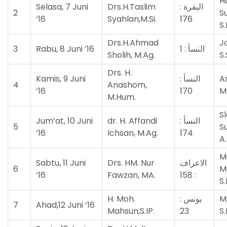
H
Selasa, 7 Juni
Drs.H.Taslim
البقرة :
2
S
‘16
Syahlan,M.Si.
176
S.
Drs.H.Ahmad
J
3
Rabu, 8 Juni ‘16
النسأ : 1
Sholih, M.Ag.
S.
Drs. H.
Kamis, 9 Juni
النسأ :
As
4
Anashom,
‘16
170
M
M.Hum.
S
Jum’at, 10 Juni
dr. H. Affandi
النسأ :
5
S
‘16
Ichsan, M.Ag.
174
A
M
Sabtu, 11 Juni
Drs. HM. Nur
الاعراف
6
M
‘16
Fawzan, MA.
: 158
S.
H. Moh.
يونس :
M
7
Ahad,12 Juni ‘16
Mahsun,S.IP.
23
S.