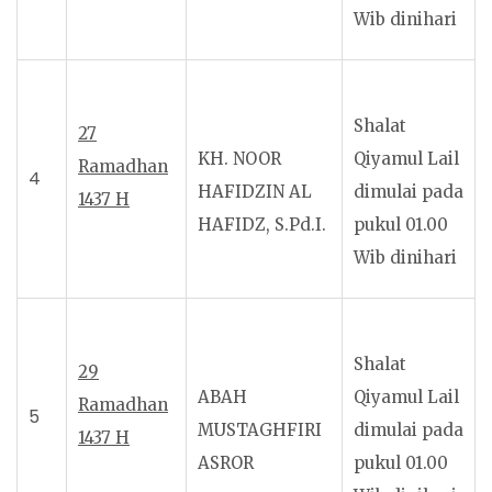
Wib dinihari
Shalat
2
7
KH. NOOR
Qiyamul Lail
Ramadhan
4
HAFIDZIN AL
dimulai pada
1437 H
HAFIDZ, S.Pd.I.
pukul 01.00
Wib dinihari
Shalat
2
9
ABAH
Qiyamul Lail
Ramadhan
5
MUSTAGHFIRI
dimulai pada
1437 H
ASROR
pukul 01.00