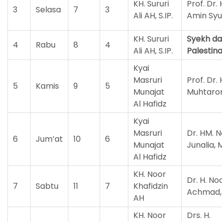
KH. Sururi
Prof. Dr.
3
Selasa
7
3
Ali AH, S.IP.
Amin Syu
KH. Sururi
Syekh da
4
Rabu
8
4
Ali AH, S.IP.
Palestin
Kyai
Masruri
Prof. Dr. 
5
Kamis
9
5
Munajat
Muhtar
Al Hafidz
Kyai
Masruri
Dr. HM. N
6
Jum’at
10
6
Munajat
Junalia, 
Al Hafidz
KH. Noor
Dr. H. No
7
Sabtu
11
7
Khafidzin
Achmad,
AH
KH. Noor
Drs. H.