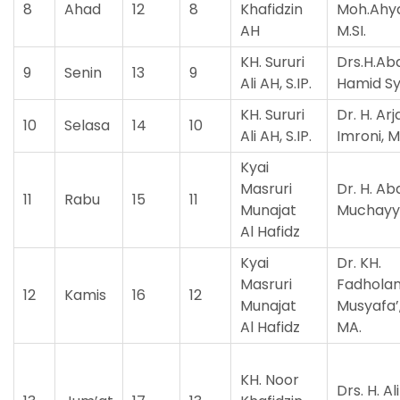
8
Ahad
12
8
Khafidzin
Moh.Ahya
AH
M.SI.
KH. Sururi
Drs.H.Ab
9
Senin
13
9
Ali AH, S.IP.
Hamid Sy
KH. Sururi
Dr. H. Arj
10
Selasa
14
10
Ali AH, S.IP.
Imroni, M
Kyai
Masruri
Dr. H. Ab
11
Rabu
15
11
Munajat
Muchayy
Al Hafidz
Kyai
Dr. KH.
Masruri
Fadhola
12
Kamis
16
12
Munajat
Musyafa’,
Al Hafidz
MA.
KH. Noor
Drs. H. Al