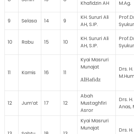
Khafidzin AH
M.Ag.
KH. Sururi Ali
Prof.D
9
Selasa
14
9
AH, S.IP.
Syuku
KH. Sururi Ali
Prof.
10
Rabu
15
10
AH, S.IP.
Syukur
Kyai Masruri
Munajat
Drs. H
11
Kamis
16
11
M.Hum
AlHafidz
Abah
Drs. H
12
Jum’at
17
12
Mustaghfiri
Anas, 
Asror
Kyai Masruri
Munajat
Drs. H.
13
Sabtu
18
13