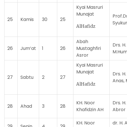
Kyai Masruri
Munajat
Prof.
25
Kamis
30
25
Syukur
AlHafidz
Abah
Drs. H
26
Jum’at
1
26
Mustaghfiri
M.Hum
Asror
Kyai Masruri
Munajat
Drs. H
27
Sabtu
2
27
Anas, 
AlHafidz
KH. Noor
Drs. H.
28
Ahad
3
28
Khafidzin AH
Abror
KH. Noor
dr. H. 
29
Senin
4
29