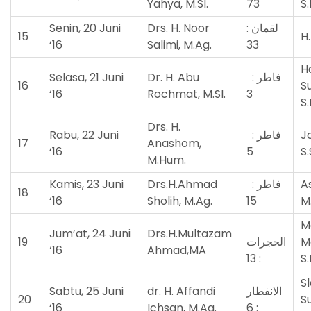
Yahya, M.SI.
73
S.
Senin, 20 Juni
Drs. H. Noor
لقمان :
15
H.
‘16
Salimi, M.Ag.
33
H
Selasa, 21 Juni
Dr. H. Abu
فاطر :
16
S
‘16
Rochmat, M.SI.
3
S.
Drs. H.
Rabu, 22 Juni
فاطر :
J
17
Anashom,
‘16
5
S.
M.Hum.
Kamis, 23 Juni
Drs.H.Ahmad
فاطر :
As
18
‘16
Sholih, M.Ag.
15
M
M
Jum’at, 24 Juni
Drs.H.Multazam
19
الحجرات
M
‘16
Ahmad,MA
: 13
S.
S
Sabtu, 25 Juni
dr. H. Affandi
الانفطار
20
S
‘16
Ichsan, M.Ag.
: 6