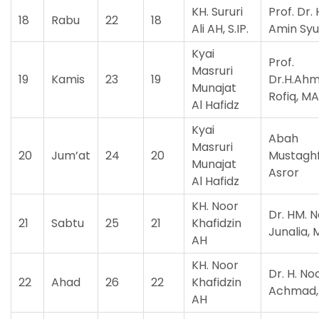
KH. Sururi
Prof. Dr.
18
Rabu
22
18
Ali AH, S.IP.
Amin Syu
Kyai
Prof.
Masruri
19
Kamis
23
19
Dr.H.Ah
Munajat
Rofiq, MA
Al Hafidz
Kyai
Abah
Masruri
20
Jum’at
24
20
Mustaghf
Munajat
Asror
Al Hafidz
KH. Noor
Dr. HM. N
21
Sabtu
25
21
Khafidzin
Junalia, 
AH
KH. Noor
Dr. H. No
22
Ahad
26
22
Khafidzin
Achmad,
AH