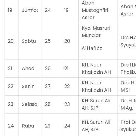
Abah
Abah M
19
Jum’at
24
19
Mustaghfiri
Asror
Asror
Kyai Masruri
Munajat
Drs.H.
20
Sabtu
25
20
Syuyut
AlHafidz
KH. Noor
Drs.H
21
Ahad
26
21
Khafidzin AH
Tholib
KH. Noor
Drs. H
22
Senin
27
22
Khafidzin AH
M.SI.
KH. Sururi Ali
Dr. H.
23
Selasa
28
23
AH, S.IP.
M.Ag.
KH. Sururi Ali
Prof.D
24
Rabu
29
24
AH, S.IP.
Syuku