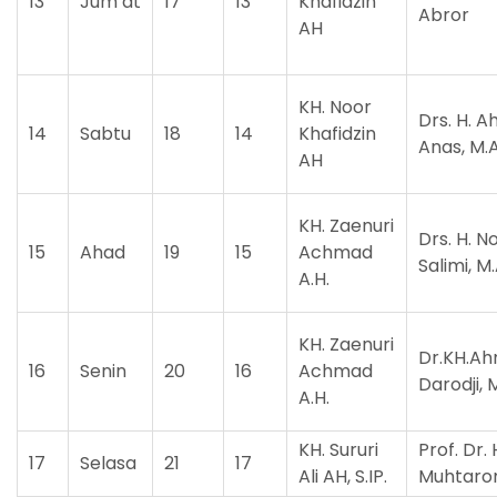
13
Jum’at
17
13
Khafidzin
Abror
AH
KH. Noor
Drs. H. 
14
Sabtu
18
14
Khafidzin
Anas, M.
AH
KH. Zaenuri
Drs. H. N
15
Ahad
19
15
Achmad
Salimi, M
A.H.
KH. Zaenuri
Dr.KH.A
16
Senin
20
16
Achmad
Darodji, M
A.H.
KH. Sururi
Prof. Dr. 
17
Selasa
21
17
Ali AH, S.IP.
Muhtar