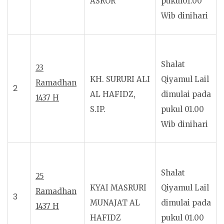
ASROR
pukul01.00
Wib dinihari
Shalat
2
3
KH. SURURI ALI
Qiyamul Lail
Ramadhan
2
AL HAFIDZ,
dimulai pada
1437 H
S.IP.
pukul 01.00
Wib dinihari
Shalat
2
5
KYAI MASRURI
Qiyamul Lail
Ramadhan
3
MUNAJAT AL
dimulai pada
1437 H
HAFIDZ
pukul 01.00