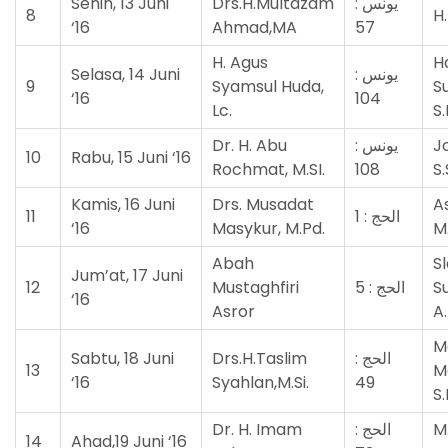
Senin, 13 Juni
Drs.H.Multazam
يونس :
8
H.
‘16
Ahmad,MA
57
H. Agus
H
Selasa, 14 Juni
يونس :
9
Syamsul Huda,
S
‘16
104
Lc.
S.
Dr. H. Abu
يونس :
J
10
Rabu, 15 Juni ‘16
Rochmat, M.SI.
108
S.
Kamis, 16 Juni
Drs. Musadat
As
11
الحج : 1
‘16
Masykur, M.Pd.
M
Abah
S
Jum’at, 17 Juni
12
Mustaghfiri
الحج : 5
S
‘16
Asror
A
M
Sabtu, 18 Juni
Drs.H.Taslim
الحج :
13
M
‘16
Syahlan,M.Si.
49
S.
Dr. H. Imam
الحج :
M
14
Ahad,19 Juni ‘16