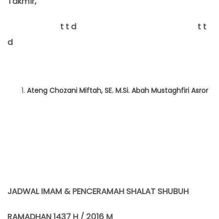
Takmir
,
t t d t t
d
Ateng Chozani Miftah, SE. M.Si.
Aba
h Mustaghfiri Asror
JADWAL IMAM & PENCERAMAH SHALAT SHUBUH
RAMADHAN 143
7
H / 201
6
M