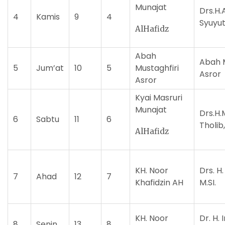
Munajat
Drs.H.
4
Kamis
9
4
Syuyut
AlHafidz
Abah
Abah M
5
Jum’at
10
5
Mustaghfiri
Asror
Asror
Kyai Masruri
Munajat
Drs.H
6
Sabtu
11
6
Tholib
AlHafidz
KH. Noor
Drs. H
7
Ahad
12
7
Khafidzin AH
M.SI.
KH. Noor
Dr. H.
8
Senin
13
8