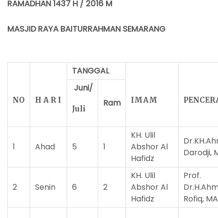
RAMADHAN 143
7
H / 201
6
M
MASJID RAYA BAITURRAHMAN SEMARANG
TANGGAL
Juni/
NO
H A R I
IMAM
PENCE
Ram
Juli
KH. Ulil
Dr.KH.A
1
Ahad
5
1
Abshor Al
Darodji, M
Hafidz
KH. Ulil
Prof.
2
Senin
6
2
Abshor Al
Dr.H.Ah
Hafidz
Rofiq, MA