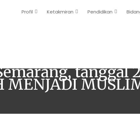
Profil
Ketakmiran
Pendidikan
Bidan
’at di Masjid Raya 
emarang, tanggal 2
4 H MENJADI MUSLI