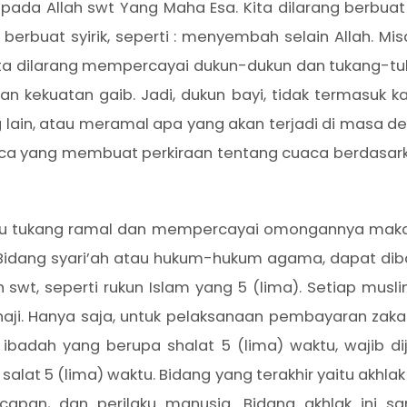
epada Allah swt Yang Maha Esa. Kita dilarang berbuat 
 berbuat syirik, seperti : menyembah selain Allah. M
 kita dilarang mempercayai dukun-dukun dan tukang-tuk
kekuatan gaib. Jadi, dukun bayi, tidak termasuk ka
ain, atau meramal apa yang akan terjadi di masa dep
aca yang membuat perkiraan tentang cuaca berdasa
au tukang ramal dan mempercayai omongannya maka 
idang syari’ah atau hukum-hukum agama, dapat dib
wt, seperti rukun Islam yang 5 (lima). Setiap musli
an haji. Hanya saja, untuk pelaksanaan pembayaran zak
ibadah yang berupa shalat 5 (lima) waktu, wajib dij
salat 5 (lima) waktu. Bidang yang terakhir yaitu akhlak
capan, dan perilaku manusia. Bidang akhlak ini s