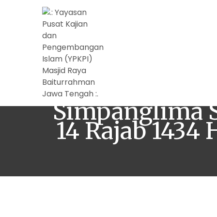
Khutbah Jum
Simpanglima S
14 Rajab 143