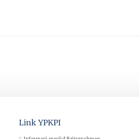
Link YPKPI
Informasi masjid Baiturrahman