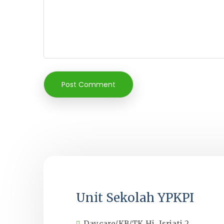
Unit Sekolah YPKPI
Daycare/KB/TK Hj. Isriati 2