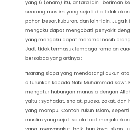
yang 6 (enam) itu, antara lain : beriman k
seorang muslim yang sejati dia tidak akan
pohon besar, kuburan, dan lain-lain. Juga
mengaku dapat mengobati penyakit dengan 
yang mengaku dapat meramal nasib orang l
Jadi, tidak termasuk lembaga ramalan cu
bersabda yang artinya :
“Barang siapa yang mendatangi dukun at
diturunkan kepada Nabi Muhammad saw”. B
mengatur hubungan manusia dengan Allah s
yaitu : syahadat, shalat, puasa, zakat, d
yang mampu. Contoh rukun Islam, seperti 
muslim yang sejati selalu taat menjalankan 
yang menyangkut baik buruknya sikap, u