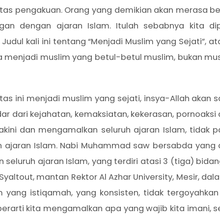
atas pengakuan. Orang yang demikian akan merasa be
ngan dengan ajaran Islam. Itulah sebabnya kita d
 Judul kali ini tentang “Menjadi Muslim yang Sejati”,
r kita menjadi muslim yang betul-betul muslim, bukan 
itas ini menjadi muslim yang sejati, insya-Allah a
ar dari kejahatan, kemaksiatan, kekerasan, pornoaks
kini dan mengamalkan seluruh ajaran Islam, tidak pars
ajaran Islam. Nabi Muhammad saw bersabda yang arti
uruh ajaran Islam, yang terdiri atasi 3 (tiga) bidang,
Syaltout, mantan Rektor Al Azhar University, Mesir, dal
am yang istiqamah, yang konsisten, tidak tergoyah
rarti kita mengamalkan apa yang wajib kita imani, 