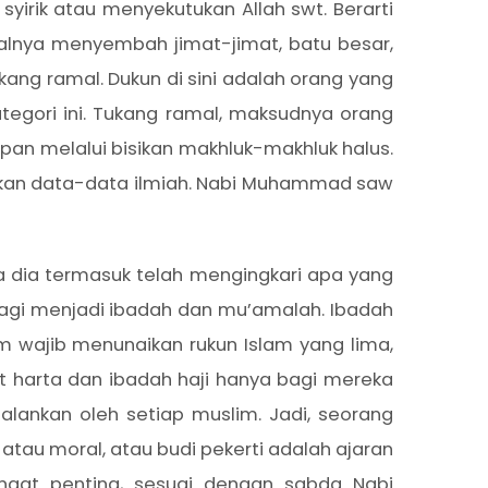
syirik atau menyekutukan Allah swt. Berarti
isalnya menyembah jimat-jimat, batu besar,
ang ramal. Dukun di sini adalah orang yang
tegori ini. Tukang ramal, maksudnya orang
an melalui bisikan makhluk-makhluk halus.
rkan data-data ilmiah. Nabi Muhammad saw
dia termasuk telah mengingkari apa yang
agi menjadi ibadah dan mu’amalah. Ibadah
m wajib menunaikan rukun Islam yang lima,
at harta dan ibadah haji hanya bagi mereka
alankan oleh setiap muslim. Jadi, seorang
 atau moral, atau budi pekerti adalah ajaran
angat penting, sesuai dengan sabda Nabi