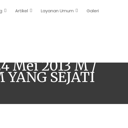
g
Artikel
Layanan Umum
Galeri
Baiturrahman
4 Mei 2013 M /
M YANG SEJATI