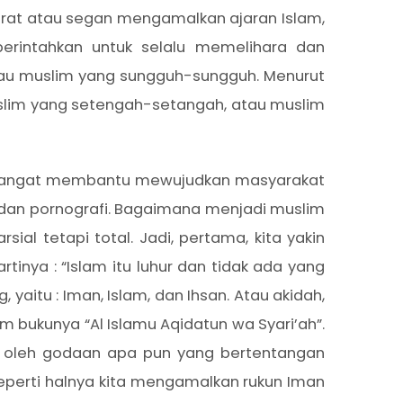
rat atau segan mengamalkan ajaran Islam,
iperintahkan untuk selalu memelihara dan
 atau muslim yang sungguh-sungguh. Menurut
muslim yang setengah-setangah, atau muslim
kan sangat membantu mewujudkan masyarakat
i dan pornografi. Bagaimana menjadi muslim
ial tetapi total. Jadi, pertama, kita yakin
nya : “Islam itu luhur dan tidak ada yang
 yaitu : Iman, Islam, dan Ihsan. Atau akidah,
am bukunya “Al Islamu Aqidatun wa Syari’ah”.
kan oleh godaan apa pun yang bertentangan
seperti halnya kita mengamalkan rukun Iman