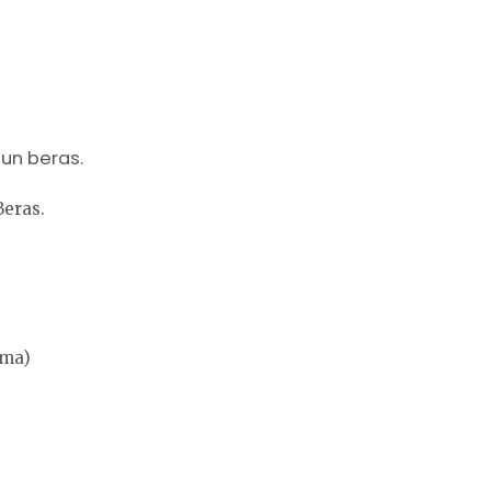
un beras.
eras.
ama)