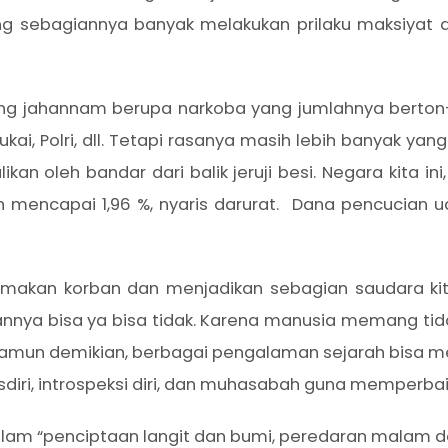
g sebagiannya banyak melakukan prilaku maksiya
ng jahannam berupa narkoba yang jumlahnya berton-
ukai, Polri, dll. Tetapi rasanya masih lebih banyak ya
likan oleh bandar dari balik jeruji besi. Negara kita 
 mencapai 1,96 %, nyaris darurat. Dana pencucian 
akan korban dan menjadikan sebagian saudara kita
annya bisa ya bisa tidak. Karena manusia memang ti
amun demikian, berbagai pengalaman sejarah bisa me
iri, introspeksi diri, dan muhasabah guna memperbaiki 
alam “penciptaan langit dan bumi, peredaran malam 