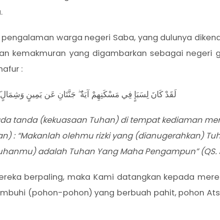
.
ari pengalaman warga negeri Saba, yang dulunya dike
dan kemakmuran yang digambarkan sebagai negeri ge
afur :
لَقَدْ كَانَ لِسَبَإٍ فِي مَسْكَنِهِمْ آيَةٌ ۖ جَنَّتَانِ عَن يَمِينٍ وَشِمَالٍ ۖ 
ada tanda (kekuasaan Tuhan) di tempat kediaman mer
akan) : “Makanlah olehmu rizki yang (dianugerahkan)
Tuhanmu) adalah Tuhan Yang Maha Pengampun” (QS. S
 mereka berpaling, maka Kami datangkan kepada mere
uhi (pohon-pohon) yang berbuah pahit, pohon Atsl da