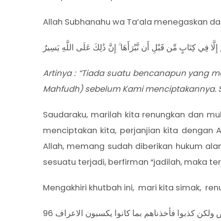
Allah Subhanahu wa Ta’ala menegaskan dala
Artinya : “Tiada suatu bencanapun yang me
Mahfudh) sebelum Kami menciptakannya. S
Saudaraku, marilah kita renungkan dan muha
menciptakan kita, perjanjian kita dengan 
Allah, memang sudah diberikan hukum alamn
sesuatu terjadi, berfirman “jadilah, maka ter
Mengakhiri khutbah ini, mari kita simak, re
 ولكن كذبوا فأخذناهم بما كانوا يكسبون الاعراف 96