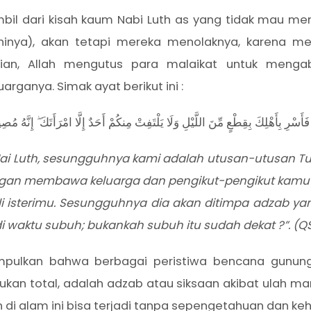
ambil dari kisah kaum Nabi Luth as yang tidak mau me
ahinya), akan tetapi mereka menolaknya, karena me
kian, Allah mengutus para malaikat untuk menga
ganya. Simak ayat berikut ini :
أَسْرِ بِأَهْلِكَ بِقِطْعٍ مِّنَ اللَّيْلِ وَلَا يَلْتَفِتْ مِنكُمْ أَحَدٌ إِلَّا امْرَأَتَكَ ۖ إِنَّهُ مُ
 “Hai Luth, sesungguhnya kami adalah utusan-utusan T
gan membawa keluarga dan pengikut-pengikut kamu 
uali isterimu. Sesungguhnya dia akan ditimpa adzab
waktu subuh; bukankah subuh itu sudah dekat ?”. (QS. 
mpulkan bahwa berbagai peristiwa bencana gunung
kan total, adalah adzab atau siksaan akibat ulah man
n di alam ini bisa terjadi tanpa sepengetahuan dan keh