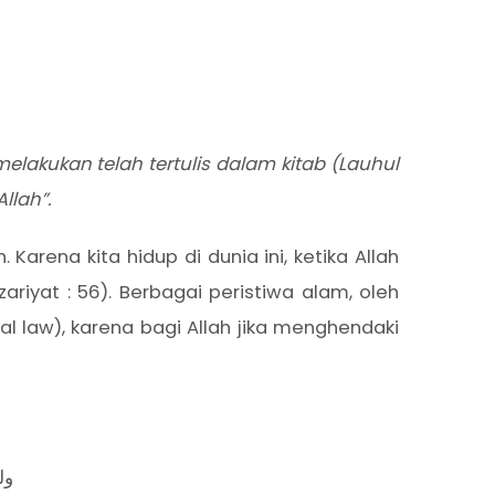
lakukan telah tertulis dalam kitab (Lauhul
llah”.
arena kita hidup di dunia ini, ketika Allah
riyat : 56). Berbagai peristiwa alam, oleh
l law), karena bagi Allah jika menghendaki
ول