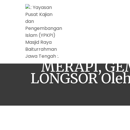
MERENUN
MERAPI, GE
LONGSOR Oleh :