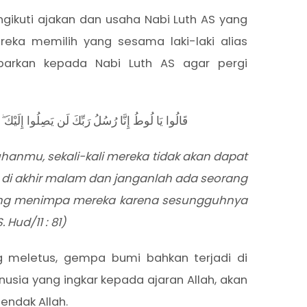
ngikuti ajakan dan usaha Nabi Luth AS yang
reka memilih yang sesama laki-laki alias
barkan kepada Nabi Luth AS agar pergi
قَالُوا يَا لُوطُ إِنَّا رُسُلُ رَبِّكَ لَن يَصِلُوا إِلَيْكَ ۖ فَ
uhanmu, sekali-kali mereka tidak akan dapat
di akhir malam dan janganlah ada seorang
 yang menimpa mereka karena sesungguhnya
Hud/11 : 81)
 meletus, gempa bumi bahkan terjadi di
usia yang ingkar kepada ajaran Allah, akan
endak Allah.