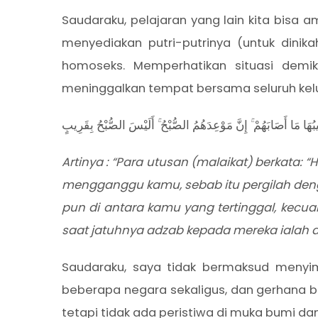
Saudaraku, pelajaran yang lain kita bisa 
menyediakan putri-putrinya (untuk dinik
homoseks. Memperhatikan situasi demi
meninggalkan tempat bersama seluruh keluar
صِيبُهَا مَا أَصَابَهُمْ ۚ إِنَّ مَوْعِدَهُمُ الصُّبْحُ ۚ أَلَيْسَ الصُّبْحُ بِقَرِيبٍ
Artinya : “Para utusan (malaikat) berkata:
mengganggu kamu, sebab itu pergilah den
pun di antara kamu yang tertinggal, kec
saat jatuhnya adzab kepada mereka ialah di 
Saudaraku, saya tidak bermaksud menyi
beberapa negara sekaligus, dan gerhana bu
tetapi tidak ada peristiwa di muka bumi da