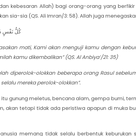
 kebesaran Allah) bagi orang-orang yang berfikir 
kan sia-sia (QS. Ali Imran/3: 58). Allah juga menegaska
كُلُّ نَفْسٍ ذَائ
merasakan mati, Kami akan menguji kamu dengan keb
ah kamu dikembalikan” (QS. Al Anbiya’/21: 35)
lah diperolok-olokkan beberapa orang Rasul sebel
selalu mereka perolok-olokkan”.
 itu gunung meletus, bencana alam, gempa bumi, term
lam, akan tetapi tidak ada peristiwa apapun di muka 
manusia memang tidak selalu berbentuk keburukan sa