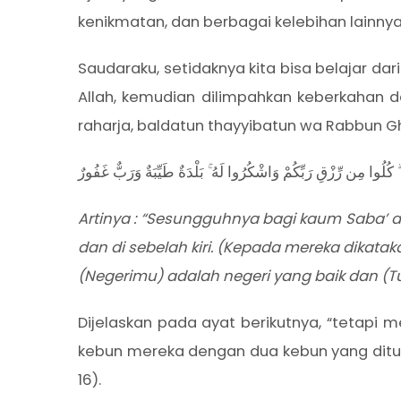
kenikmatan, dan berbagai kelebihan lainnya
Saudaraku, setidaknya kita bisa belajar d
Allah, kemudian dilimpahkan keberkahan 
raharja, baldatun thayyibatun wa Rabbun Gh
كُلُوا مِن رِّزْقِ رَبِّكُمْ وَاشْكُرُوا لَهُ ۚ بَلْدَةٌ طَيِّبَةٌ وَرَبٌّ غَفُورٌ
Artinya : “Sesungguhnya bagi kaum Saba’ 
dan di sebelah kiri. (Kepada mereka dikat
(Negerimu) adalah negeri yang baik dan (
Dijelaskan pada ayat berikutnya, “tetapi
kebun mereka dengan dua kebun yang ditumb
16).