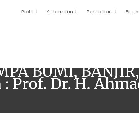
Profil
Ketakmiran
Pendidikan
Bidan
GKAN “FENOMENA
MPA BUMI, BANJIR
 Prof. Dr. H. Ahma