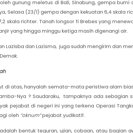
 oleh gunung meletus di Bali, Sinabung, gempa bumi d
ya, Selasa (23/1) gempa dengan kekuatan 6,4 skala r
,2 skala richter. Tanah longsor fi Brebes yang menew
anjir yang hingga minggu ketiga masih digenangi air.
an Lazisba dan Lazisma, juga sudah mengirim dan m
 Demak.
lah
t di atas, hanyalah semata-mata peristiwa alam bia
-hamba-Nya ? Saudaraku, tampaknya ada sebagian 
k pejabat di negeri ini yang terkena Operasi Tangk
lagi oleh
“oknum”
pejabat yudikatif.
dalah bentuk teguran, ujian, cobaan, atau bagian a