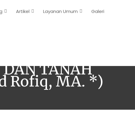
g
Artikel
Layanan Umum
Galeri
” GUNUNG
, DAN TANAH
d Rofiq, MA. *)